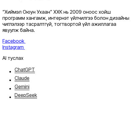
“Хиймэл Оюун Ухаан” ХХК нь 2009 оноос хойш
программ хангамж, интернэт үйлчилгээ болон дизайны
чиглэлээр тасралтгүй, тогтвортой үйл ажиллагаа
явуулж байна.
Facebook
Instagram
AI туслах
ChatGPT
Claude
Gemini
DeepSeek