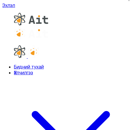
Эхлэл
Бидний тухай
Үйлчилгээ