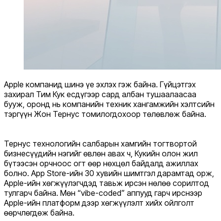
Apple компанид шинэ үе эхлэх гэж байна. Гүйцэтгэх
захирал Тим Кук есдүгээр сард албан тушаалаасаа
бууж, оронд нь компанийн техник хангамжийн хэлтсийн
тэргүүн Жон Тернус томилогдохоор төлөвлөж байна.
Тернус технологийн салбарын хамгийн тогтвортой
бизнесүүдийн нэгийг өвлөн авах ч, Кукийн олон жил
бүтээсэн орчноос огт өөр нөхцөл байдалд ажиллах
болно. App Store-ийн 30 хувийн шимтгэл дарамтад орж,
Apple-ийн хөгжүүлэгчдэд тавьж ирсэн нөлөө сорилтод
тулгарч байна. Мөн “vibe-coded” аппууд гарч ирснээр
Apple-ийн платформ дээр хөгжүүлэлт хийх ойлголт
өөрчлөгдөж байна.