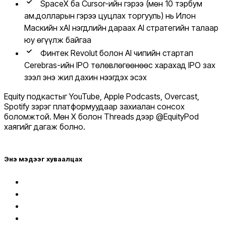
SpaceX ба Cursor-ийн гэрээ (мөн 10 тэрбум
ам.долларын гэрээ цуцлах торгууль) нь Илон
Маскийн xAI нэгдлийн дараах AI стратегийн талаар
юу өгүүлж байгаа
Финтек Revolut болон AI чипийн стартап
Cerebras-ийн IPO төлөвлөгөөнөөс харахад IPO зах
зээл энэ жил дахин нээгдэх эсэх
Equity подкастыг YouTube, Apple Podcasts, Overcast,
Spotify зэрэг платформуудаар захиалан сонсох
боломжтой. Мөн X болон Threads дээр @EquityPod
хаягийг дагаж болно.
Энэ мэдээг хуваалцах