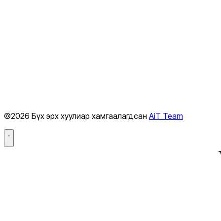
Suno — хөгжим
Midjourney — зураг
Runway — видео
ElevenLabs — дуу хоолой
Perplexity — хайлт
Cursor — код
GitHub Copilot
©2026 Бүх эрх хуулиар хамгаалагдсан
AiT Team
Hugging Face