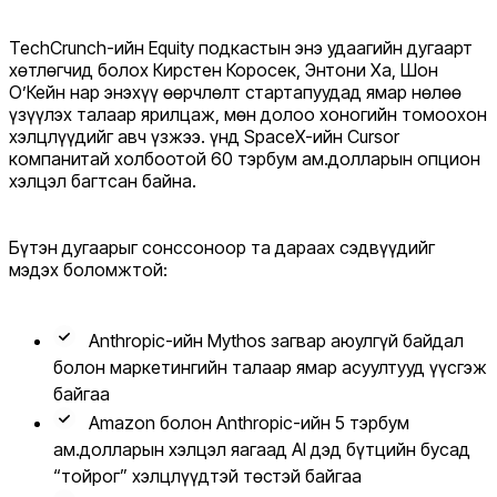
TechCrunch-ийн Equity подкастын энэ удаагийн дугаарт
хөтлөгчид болох Кирстен Коросек, Энтони Ха, Шон
О’Кейн нар энэхүү өөрчлөлт стартапуудад ямар нөлөө
үзүүлэх талаар ярилцаж, мөн долоо хоногийн томоохон
хэлцлүүдийг авч үзжээ. Үүнд SpaceX-ийн Cursor
компанитай холбоотой 60 тэрбум ам.долларын опцион
хэлцэл багтсан байна.
Бүтэн дугаарыг сонссоноор та дараах сэдвүүдийг
мэдэх боломжтой:
Anthropic-ийн Mythos загвар аюулгүй байдал
болон маркетингийн талаар ямар асуултууд үүсгэж
байгаа
Amazon болон Anthropic-ийн 5 тэрбум
ам.долларын хэлцэл яагаад AI дэд бүтцийн бусад
“тойрог” хэлцлүүдтэй төстэй байгаа