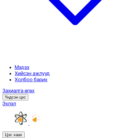
Мэдээ
Хийсэн ажлууд
Холбоо барих
Захиалга өгөх
Үндсэн цэс
Эхлэл
Цэс хаах