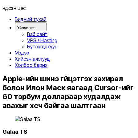
Үндсэн цэс
Бидний тухай
Үйлчилгээ
Вэб сайт
VPS / Hosting
Бүтээгдэхүүн
Мэдээ
Хийсэн ажлууд
Холбоо барих
Apple-ийн шинэ гүйцэтгэх захирал
болон Илон Маск яагаад Cursor-ийг
60 тэрбум доллараар худалдаж
авахыг хүсч байгаа шалтгаан
Galaa TS