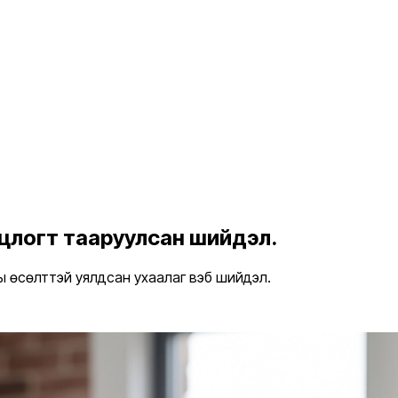
нцлогт тааруулсан шийдэл.
ы өсөлттэй уялдсан ухаалаг вэб шийдэл.