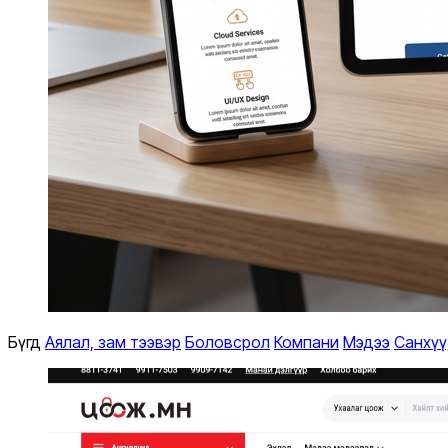
Бүгд
Аялал, зам тээвэр
Боловсрол
Компани
Мэдээ
Санхүү