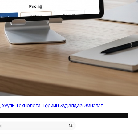
, хууль
Технологи
Төрийн
Худалдаа
Эмнэлэг