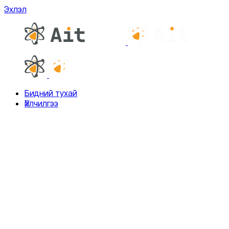
Эхлэл
Бидний тухай
Үйлчилгээ