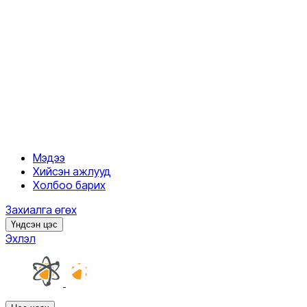
Мэдээ
Хийсэн ажлууд
Холбоо барих
Захиалга өгөх
Үндсэн цэс
Эхлэл