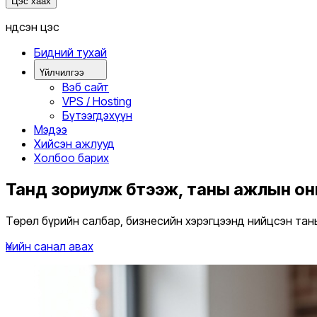
Цэс хаах
Үндсэн цэс
Бидний тухай
Үйлчилгээ
Вэб сайт
VPS / Hosting
Бүтээгдэхүүн
Мэдээ
Хийсэн ажлууд
Холбоо барих
Танд зориулж бүтээж, таны ажлын о
Төрөл бүрийн салбар, бизнесийн хэрэгцээнд нийцсэн тан
Үнийн санал авах