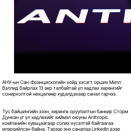
АНУ-ын Сан-Францискогийн хойд хэсэгт орших Милл
Вэллид байрлах 13 акр талбайтай үл хөдлөх хөрөнгийг
сонирхолтой нөхцөлөөр худалдахаар санал гарчээ.
Тус байшингийн эзэн, хөрөнгө оруулалтын банкир Сторм
Дункан уг үл хөдлөхийг хиймэл оюуны Anthropic
компанийн хувьцаагаар солих хүсэлтэй байгаагаа
илэрхийлсэн байна. Тэрээр энэ саналаа LinkedIn дээр