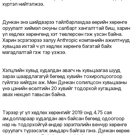
хүртэл нийтэлжээ.
Дункан энэ шийдвэрээ тайлбарлахдаа өөрийн хөрөнгө
оруулалт хиймэл оюуны салбарт хангалттай биш, харин
үл хөдлөх хөрөнгөнд хэт төвлөрсөн гэж үзсэн байна.
Харин эсрэгээрээ залуу Anthropic компанийн ажилтнууд
хувьцаа ихтэй ч үл хөдлөх хөрөнгө багатай байх
магадлалтай гэж тэр үзжээ.
Хэлцлийн хувьд худалдан авагч нь хувьцаагаа шууд
зарах шаардлагагүй бөгөөд хувийн тохиролцоогоор
гүйлгээ хийгдэх аж. Мөн Дункан солилцсон хувьцааны
үнэ цэнийн өсөлтийн 20 хувийг тодорхой хугацаанд
авах нөхцөл тавьсан байна.
Тэрээр уг үл хөдлөх хөрөнгийг 2019 онд 4.75 сая
ам.доллараар худалдан авч байсан бөгөөд одоогоор
нэр нь тодорхойгүй өндөр зэрэглэлийн венчур хөрөнгө
оруулагч түрээсэлж амьдарч байгаа гэнэ. Дункан өөрөө