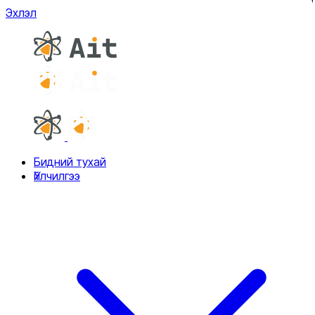
Эхлэл
Бидний тухай
Үйлчилгээ