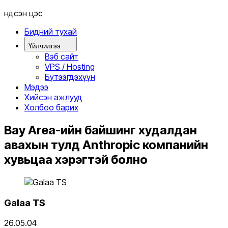
Үндсэн цэс
Бидний тухай
Үйлчилгээ
Вэб сайт
VPS / Hosting
Бүтээгдэхүүн
Мэдээ
Хийсэн ажлууд
Холбоо барих
Bay Area-ийн байшинг худалдан
авахын тулд Anthropic компанийн
хувьцаа хэрэгтэй болно
Galaa TS
26.05.04