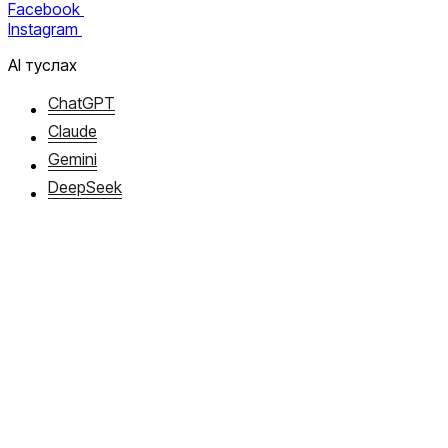
Facebook
Instagram
AI туслах
ChatGPT
Claude
Gemini
DeepSeek
Suno — хөгжим
Midjourney — зураг
Runway — видео
ElevenLabs — дуу хоолой