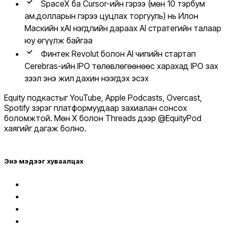
SpaceX ба Cursor-ийн гэрээ (мөн 10 тэрбум
ам.долларын гэрээ цуцлах торгууль) нь Илон
Маскийн xAI нэгдлийн дараах AI стратегийн талаар
юу өгүүлж байгаа
Финтек Revolut болон AI чипийн стартап
Cerebras-ийн IPO төлөвлөгөөнөөс харахад IPO зах
зээл энэ жил дахин нээгдэх эсэх
Equity подкастыг YouTube, Apple Podcasts, Overcast,
Spotify зэрэг платформуудаар захиалан сонсох
боломжтой. Мөн X болон Threads дээр @EquityPod
хаягийг дагаж болно.
Энэ мэдээг хуваалцах