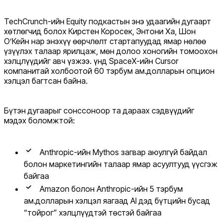
TechCrunch-ийн Equity подкастын энэ удаагийн дугаарт
хөтлөгчид болох Кирстен Коросек, Энтони Ха, Шон
О’Кейн нар энэхүү өөрчлөлт стартапуудад ямар нөлөө
үзүүлэх талаар ярилцаж, мөн долоо хоногийн томоохон
хэлцлүүдийг авч үзжээ. Үүнд SpaceX-ийн Cursor
компанитай холбоотой 60 тэрбум ам.долларын опцион
хэлцэл багтсан байна.
Бүтэн дугаарыг сонссоноор та дараах сэдвүүдийг
мэдэх боломжтой:
Anthropic-ийн Mythos загвар аюулгүй байдал
болон маркетингийн талаар ямар асуултууд үүсгэж
байгаа
Amazon болон Anthropic-ийн 5 тэрбум
ам.долларын хэлцэл яагаад AI дэд бүтцийн бусад
“тойрог” хэлцлүүдтэй төстэй байгаа