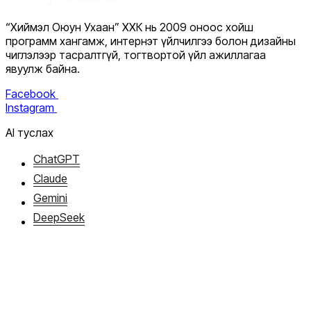
“Хиймэл Оюун Ухаан” ХХК нь 2009 оноос хойш
программ хангамж, интернэт үйлчилгээ болон дизайны
чиглэлээр тасралтгүй, тогтвортой үйл ажиллагаа
явуулж байна.
Facebook
Instagram
AI туслах
ChatGPT
Claude
Gemini
DeepSeek