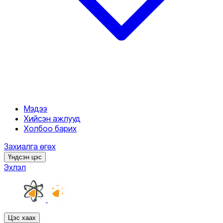
Мэдээ
Хийсэн ажлууд
Холбоо барих
Захиалга өгөх
Үндсэн цэс
Эхлэл
Цэс хаах