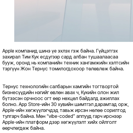
Apple компанид шинэ үе эхлэх гэж байна. Гүйцэтгэх
захирал Тим Кук есдүгээр сард албан тушаалаасаа
бууж, оронд нь компанийн техник хангамжийн хэлтсийн
тэргүүн Жон Тернус томилогдохоор төлөвлөж байна.
Тернус технологийн салбарын хамгийн тогтвортой
бизнесүүдийн нэгийг өвлөн авах ч, Кукийн олон жил
бүтээсэн орчноос огт өөр нөхцөл байдалд ажиллах
болно. App Store-ийн 30 хувийн шимтгэл дарамтад орж,
Apple-ийн хөгжүүлэгчдэд тавьж ирсэн нөлөө сорилтод
тулгарч байна. Мөн “vibe-coded” аппууд гарч ирснээр
Apple-ийн платформ дээр хөгжүүлэлт хийх ойлголт
өөрчлөгдөж байна.