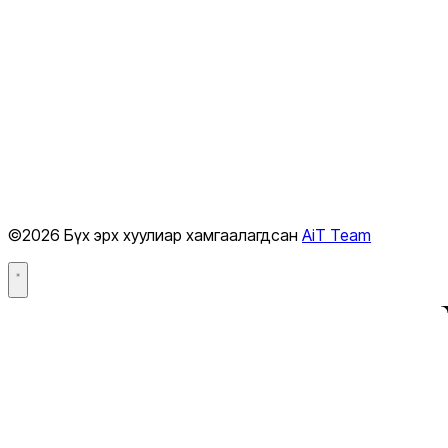
Suno — хөгжим
Midjourney — зураг
Runway — видео
ElevenLabs — дуу хоолой
Perplexity — хайлт
Cursor — код
GitHub Copilot
©2026 Бүх эрх хуулиар хамгаалагдсан
AiT Team
Hugging Face