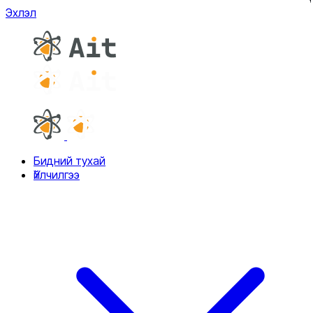
Эхлэл
Бидний тухай
Үйлчилгээ