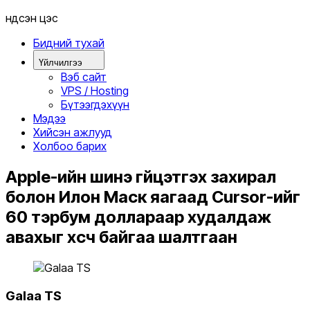
Үндсэн цэс
Бидний тухай
Үйлчилгээ
Вэб сайт
VPS / Hosting
Бүтээгдэхүүн
Мэдээ
Хийсэн ажлууд
Холбоо барих
Apple-ийн шинэ гүйцэтгэх захирал
болон Илон Маск яагаад Cursor-ийг
60 тэрбум доллараар худалдаж
авахыг хүсч байгаа шалтгаан
Galaa TS